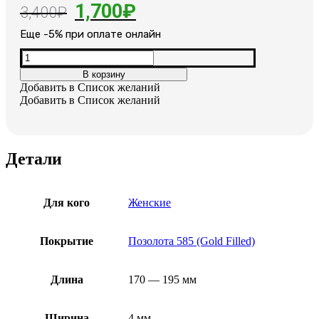
Первоначальная
Текущая
1,700
₽
3,400
₽
цена
цена:
Еще -5% при оплате онлайн
составляла
1,700₽.
Количество
товара
3,400₽.
В корзину
Женский
Добавить в Список желаний
позолоченный
Добавить в Список желаний
браслет
с
сапфирами
Детали
Для кого
Женские
Покрытие
Позолота 585 (Gold Filled)
Длина
170 — 195 мм
Ширина
4 мм