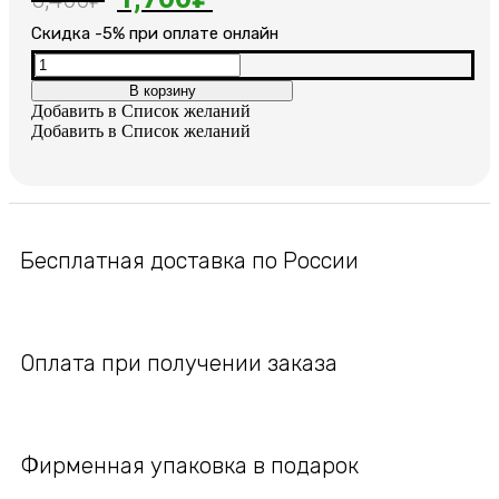
цена
цена:
Cкидка -5% при оплате онлайн
составляла
1,700₽.
Количество
товара
В корзину
3,400₽.
Женский
Добавить в Список желаний
позолоченный
Добавить в Список желаний
браслет
с
сапфирами
Бесплатная доставка по России
Оплата при получении заказа
Фирменная упаковка в подарок