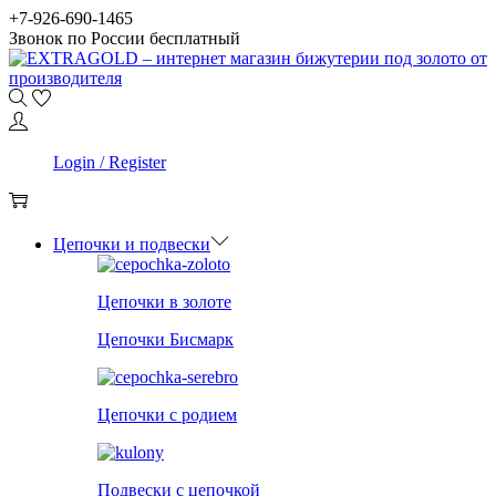
Skip
Skip
+7-926-690-1465
to
to
Звонок по России бесплатный
navigation
content
0
Login / Register
0
Цепочки и подвески
Цепочки в золоте
Цепочки Бисмарк
Цепочки с родием
Подвески с цепочкой