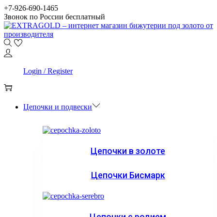
Skip
Skip
+7-926-690-1465
to
to
Звонок по России бесплатный
navigation
content
0
Login / Register
0
Цепочки и подвески
Цепочки в золоте
Цепочки Бисмарк
Цепочки с родием