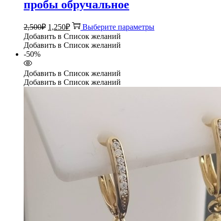
пробы обручальное
Первоначальная
Текущая
Этот
2,500
₽
1,250
₽
Выберите параметры
цена
цена:
товар
Добавить в Список желаний
составляла
имеет
1,250₽.
Добавить в Список желаний
несколько
2,500₽.
-50%
вариаций.
Опции
Добавить в Список желаний
можно
Добавить в Список желаний
выбрать
на
странице
товара.