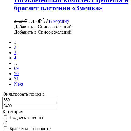
Позолоченный комплект цепочка и
браслет плетения «Змейка»
Первоначальная
Текущая
3,500
₽
2,450
₽
В корзину
цена
цена:
Добавить в Список желаний
составляла
2,450₽.
Добавить в Список желаний
3,500₽.
1
2
3
4
…
69
70
71
Next
Фильтровать по цене
Категория
Подвески-иконы
27
Браслеты в позолоте