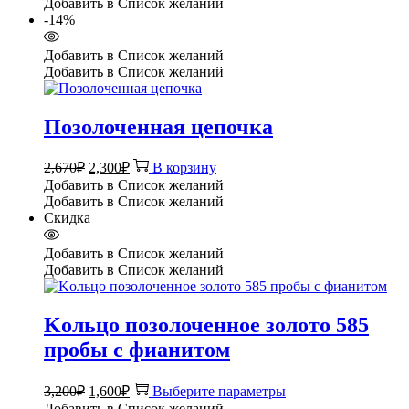
4,900₽.
Добавить в Список желаний
5,600₽.
-14%
Добавить в Список желаний
Добавить в Список желаний
Позолоченная цепочка
Первоначальная
Текущая
2,670
₽
2,300
₽
В корзину
цена
цена:
Добавить в Список желаний
составляла
2,300₽.
Добавить в Список желаний
2,670₽.
Скидка
Добавить в Список желаний
Добавить в Список желаний
Kольцо позолоченное золото 585
пробы с фианитом
Первоначальная
Текущая
Этот
3,200
₽
1,600
₽
Выберите параметры
цена
цена:
товар
Добавить в Список желаний