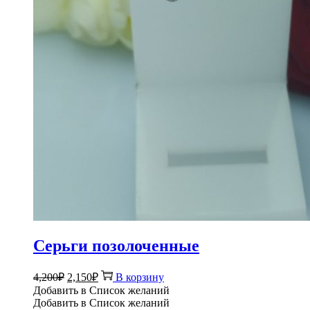
Серьги позолоченные
Первоначальная
Текущая
4,200
₽
2,150
₽
В корзину
цена
цена:
Добавить в Список желаний
составляла
2,150₽.
Добавить в Список желаний