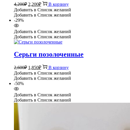
Первоначальная
Текущая
4,200
₽
2,200
₽
В корзину
цена
цена:
Добавить в Список желаний
составляла
2,200₽.
Добавить в Список желаний
4,200₽.
-29%
Добавить в Список желаний
Добавить в Список желаний
Серьги позолоченные
Первоначальная
Текущая
2,600
₽
1,850
₽
В корзину
цена
цена:
Добавить в Список желаний
составляла
1,850₽.
Добавить в Список желаний
2,600₽.
-50%
Добавить в Список желаний
Добавить в Список желаний