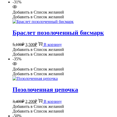
4,200₽.
-31%
Добавить в Список желаний
Добавить в Список желаний
Браслет позолоченный бисмарк
Первоначальная
Текущая
5,100
₽
3,500
₽
В корзину
цена
цена:
Добавить в Список желаний
составляла
3,500₽.
Добавить в Список желаний
5,100₽.
-35%
Добавить в Список желаний
Добавить в Список желаний
Позолоченная цепочка
Первоначальная
Текущая
3,400
₽
2,200
₽
В корзину
цена
цена:
Добавить в Список желаний
составляла
2,200₽.
Добавить в Список желаний
3,400₽.
-50%