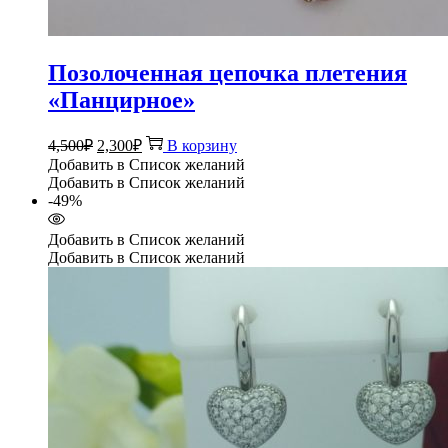
Позолоченная цепочка плетения
«Панцирное»
Первоначальная
Текущая
4,500
₽
2,300
₽
В корзину
цена
цена:
Добавить в Список желаний
составляла
2,300₽.
Добавить в Список желаний
4,500₽.
-49%
Добавить в Список желаний
Добавить в Список желаний