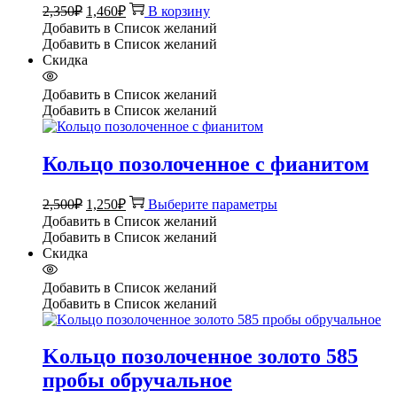
Первоначальная
Текущая
2,350
₽
1,460
₽
В корзину
цена
цена:
Добавить в Список желаний
составляла
1,460₽.
Добавить в Список желаний
2,350₽.
Скидка
Добавить в Список желаний
Добавить в Список желаний
Кольцо позолоченное с фианитом
Первоначальная
Текущая
Этот
2,500
₽
1,250
₽
Выберите параметры
цена
цена:
товар
Добавить в Список желаний
составляла
имеет
1,250₽.
Добавить в Список желаний
несколько
2,500₽.
Скидка
вариаций.
Опции
Добавить в Список желаний
можно
Добавить в Список желаний
выбрать
на
странице
Kольцо позолоченное золото 585
товара.
пробы обручальное