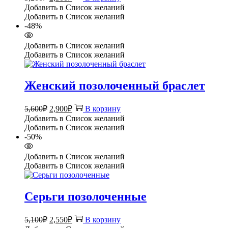
цена
цена:
Добавить в Список желаний
составляла
2,300₽.
Добавить в Список желаний
3,200₽.
-48%
Добавить в Список желаний
Добавить в Список желаний
Женский позолоченный браслет
Первоначальная
Текущая
5,600
₽
2,900
₽
В корзину
цена
цена:
Добавить в Список желаний
составляла
2,900₽.
Добавить в Список желаний
5,600₽.
-50%
Добавить в Список желаний
Добавить в Список желаний
Серьги позолоченные
Первоначальная
Текущая
5,100
₽
2,550
₽
В корзину
цена
цена: