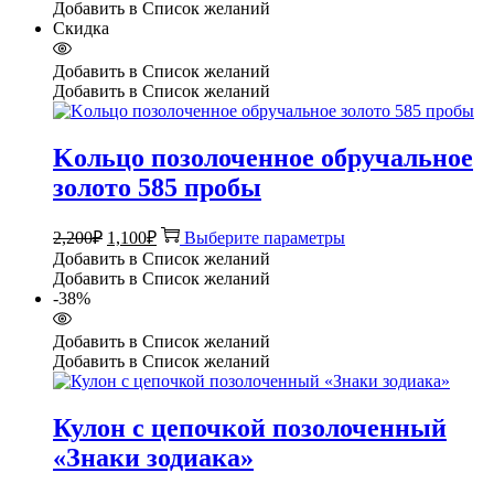
составляла
2,200₽.
Добавить в Список желаний
4,400₽.
Скидка
Добавить в Список желаний
Добавить в Список желаний
Kольцо позолоченное обручальное
золото 585 пробы
Первоначальная
Текущая
Этот
2,200
₽
1,100
₽
Выберите параметры
цена
цена:
товар
Добавить в Список желаний
составляла
имеет
1,100₽.
Добавить в Список желаний
несколько
2,200₽.
-38%
вариаций.
Опции
Добавить в Список желаний
можно
Добавить в Список желаний
выбрать
на
странице
Кулон с цепочкой позолоченный
товара.
«Знаки зодиака»