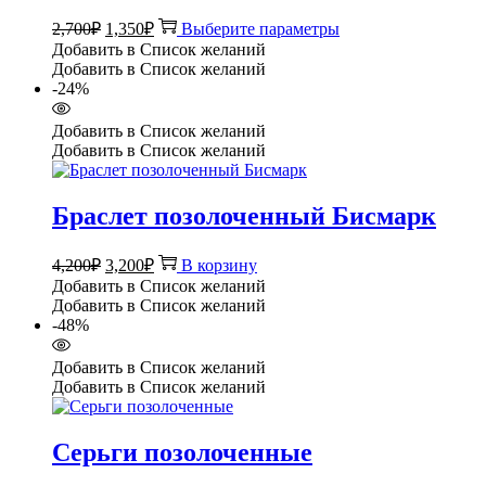
Первоначальная
Текущая
Этот
2,700
₽
1,350
₽
Выберите параметры
цена
цена:
товар
Добавить в Список желаний
составляла
имеет
1,350₽.
Добавить в Список желаний
несколько
2,700₽.
-24%
вариаций.
Опции
Добавить в Список желаний
можно
Добавить в Список желаний
выбрать
на
странице
Браслет позолоченный Бисмарк
товара.
Первоначальная
Текущая
4,200
₽
3,200
₽
В корзину
цена
цена:
Добавить в Список желаний
составляла
3,200₽.
Добавить в Список желаний
4,200₽.
-48%
Добавить в Список желаний
Добавить в Список желаний
Серьги позолоченные