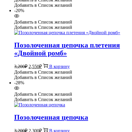
составляла
имеет
1,600₽.
Добавить в Список желаний
несколько
3,200₽.
-20%
вариаций.
Опции
Добавить в Список желаний
можно
Добавить в Список желаний
выбрать
на
странице
Позолоченная цепочка плетения
товара.
«Двойной ромб»
Первоначальная
Текущая
3,200
₽
2,550
₽
В корзину
цена
цена:
Добавить в Список желаний
составляла
2,550₽.
Добавить в Список желаний
3,200₽.
-28%
Добавить в Список желаний
Добавить в Список желаний
Позолоченная цепочка
Первоначальная
Текущая
3,200
₽
2,300
₽
В корзину