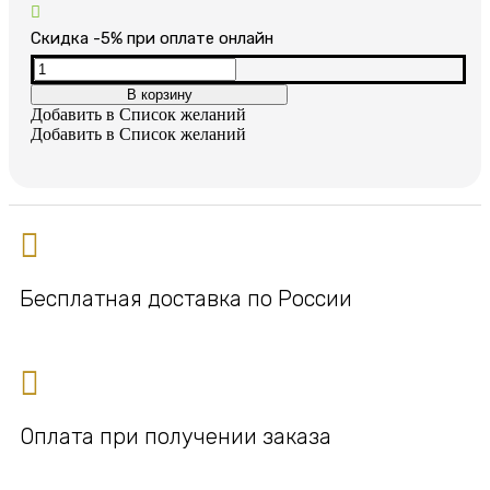
цена
цена:
составляла
2,200₽.
Cкидка -5% при оплате онлайн
4,400₽.
Количество
товара
В корзину
Женский
Добавить в Список желаний
позолоченный
Добавить в Список желаний
браслет
Бесплатная доставка по России
Оплата при получении заказа