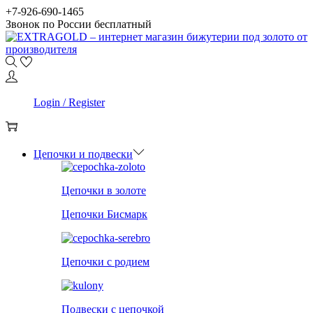
Skip
Skip
+7-926-690-1465
to
to
Звонок по России бесплатный
navigation
content
0
Login / Register
0
Цепочки и подвески
Цепочки в золоте
Цепочки Бисмарк
Цепочки с родием
Подвески с цепочкой