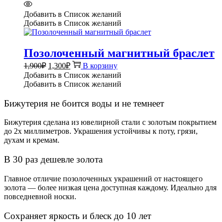
Добавить в Список желаний
Добавить в Список желаний
Позолоченный магнитный браслет
Первоначальная
Текущая
1,900
₽
1,300
₽
В корзину
цена
цена:
Добавить в Список желаний
составляла
1,300₽.
Добавить в Список желаний
1,900₽.
Бижутерия не боится воды и не темнеет
Бижутерия сделана из ювелирной стали с золотым покрытием
до 2х миллиметров. Украшения устойчивы к поту, грязи,
духам и кремам.
В 30 раз дешевле золота
Главное отличие позолоченных украшений от настоящего
золота — более низкая цена доступная каждому. Идеально для
повседневной носки.
Сохраняет яркость и блеск до 10 лет