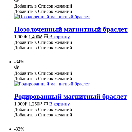
Добавить в Список желаний
Добавить в Список желаний
Позолоченный магнитный браслет
Первоначальная
Текущая
1,900
₽
1,400
₽
В корзину
цена
цена:
Добавить в Список желаний
составляла
1,400₽.
Добавить в Список желаний
1,900₽.
-34%
Добавить в Список желаний
Добавить в Список желаний
Родированный магнитный браслет
Первоначальная
Текущая
1,900
₽
1,250
₽
В корзину
цена
цена:
Добавить в Список желаний
составляла
1,250₽.
Добавить в Список желаний
1,900₽.
-32%