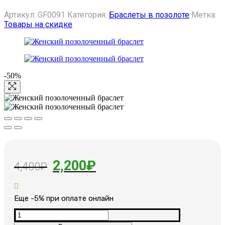
Артикул:
GF0091
Категория:
Браслеты в позолоте
Метка:
Товары на скидке
-50%
Первоначальная
Текущая
2,200
₽
4,400
₽
цена
цена:
составляла
2,200₽.
Еще -5% при оплате онлайн
4,400₽.
Количество
товара