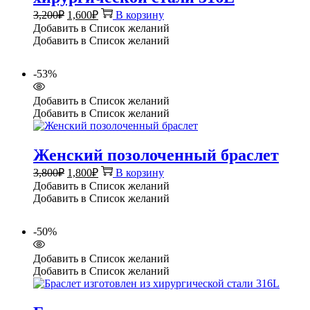
Первоначальная
Текущая
3,200
₽
1,600
₽
В корзину
цена
цена:
Добавить в Список желаний
составляла
1,600₽.
Добавить в Список желаний
3,200₽.
-53%
Добавить в Список желаний
Добавить в Список желаний
Женский позолоченный браслет
Первоначальная
Текущая
3,800
₽
1,800
₽
В корзину
цена
цена:
Добавить в Список желаний
составляла
1,800₽.
Добавить в Список желаний
3,800₽.
-50%
Добавить в Список желаний
Добавить в Список желаний