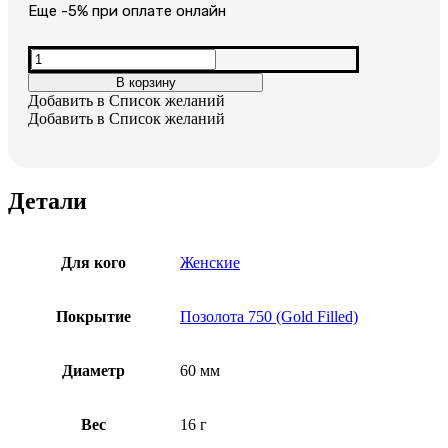
составляла
1,850₽.
Еще -5% при оплате онлайн
3,700₽.
Количество
товара
В корзину
Женский
Добавить в Список желаний
позолоченный
Добавить в Список желаний
браслет
Детали
Для кого
Женские
Покрытие
Позолота 750 (Gold Filled)
Диаметр
60 мм
Вес
16 г