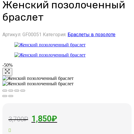
Женский позолоченный
браслет
Артикул:
GF00051
Категория:
Браслеты в позолоте
-50%
Первоначальная
Текущая
1,850
₽
3,700
₽
цена
цена: