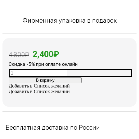
Фирменная упаковка в подарок
Первоначальная
Текущая
2,400
₽
4,800
₽
цена
цена:
Cкидка -5% при оплате онлайн
составляла
2,400₽.
Количество
товара
В корзину
4,800₽.
Женский
Добавить в Список желаний
позолоченный
Добавить в Список желаний
браслет
Бесплатная доставка по России