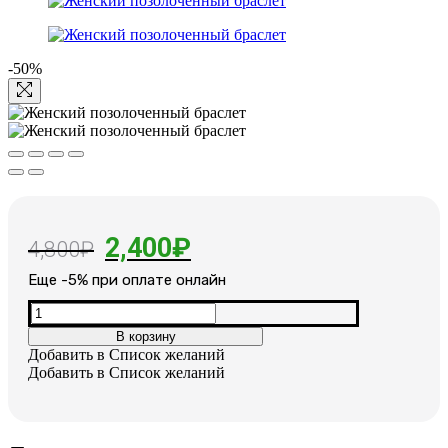
-50%
Первоначальная
Текущая
2,400
₽
4,800
₽
цена
цена:
Еще -5% при оплате онлайн
составляла
2,400₽.
Количество
товара
4,800₽.
В корзину
Женский
Добавить в Список желаний
позолоченный
Добавить в Список желаний
браслет