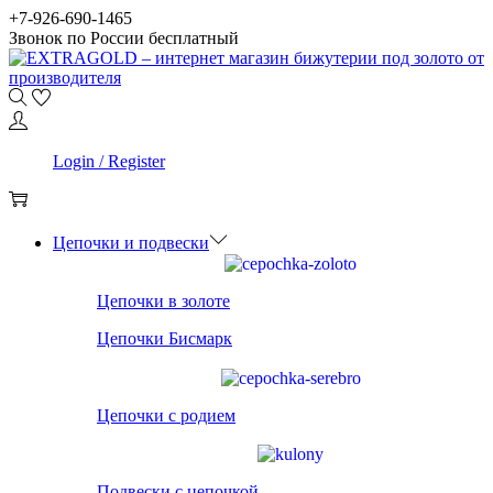
Skip
Skip
+7-926-690-1465
to
to
Звонок по России бесплатный
navigation
content
0
Login / Register
0
Цепочки и подвески
Цепочки в золоте
Цепочки Бисмарк
Цепочки с родием
Подвески с цепочкой