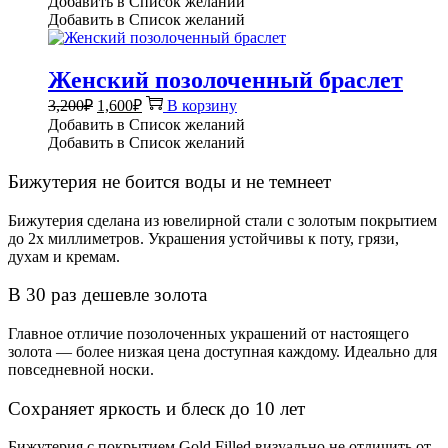
Добавить в Список желаний
Добавить в Список желаний
Женский позолоченный браслет
Первоначальная
Текущая
3,200
₽
1,600
₽
В корзину
цена
цена:
Добавить в Список желаний
составляла
1,600₽.
Добавить в Список желаний
3,200₽.
Бижутерия не боится воды и не темнеет
Бижутерия сделана из ювелирной стали с золотым покрытием
до 2х миллиметров. Украшения устойчивы к поту, грязи,
духам и кремам.
В 30 раз дешевле золота
Главное отличие позолоченных украшений от настоящего
золота — более низкая цена доступная каждому. Идеально для
повседневной носки.
Сохраняет яркость и блеск до 10 лет
Бижутерия с покрытием Gold Filled визуально не отличить от