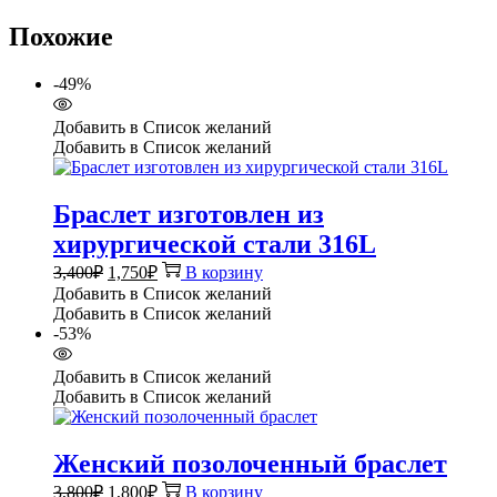
Похожие
-49%
Добавить в Список желаний
Добавить в Список желаний
Браслет изготовлен из
хирургической стали 316L
Первоначальная
Текущая
3,400
₽
1,750
₽
В корзину
цена
цена:
Добавить в Список желаний
составляла
1,750₽.
Добавить в Список желаний
3,400₽.
-53%
Добавить в Список желаний
Добавить в Список желаний
Женский позолоченный браслет
Первоначальная
Текущая
3,800
₽
1,800
₽
В корзину