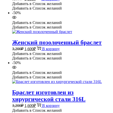
цена
цена:
Добавить в Список желаний
составляла
1,800₽.
Добавить в Список желаний
3,800₽.
-50%
Добавить в Список желаний
Добавить в Список желаний
Женский позолоченный браслет
Первоначальная
Текущая
3,200
₽
1,600
₽
В корзину
цена
цена:
Добавить в Список желаний
составляла
1,600₽.
Добавить в Список желаний
3,200₽.
-50%
Добавить в Список желаний
Добавить в Список желаний
Браслет изготовлен из
хирургической стали 316L
Первоначальная
Текущая
3,200
₽
1,600
₽
В корзину
цена
цена:
Добавить в Список желаний