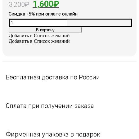
Первоначальная
Текущая
1,600
₽
3,200
₽
цена
цена:
Cкидка -5% при оплате онлайн
составляла
1,600₽.
Количество
товара
В корзину
3,200₽.
Женский
Добавить в Список желаний
позолоченный
Добавить в Список желаний
браслет
Бесплатная доставка по России
Оплата при получении заказа
Фирменная упаковка в подарок