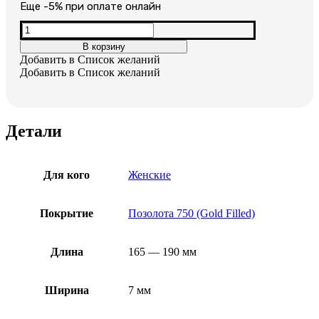
цена
цена:
Еще -5% при оплате онлайн
составляла
1,600₽.
Количество
товара
3,200₽.
В корзину
Женский
Добавить в Список желаний
позолоченный
Добавить в Список желаний
браслет
Детали
Для кого
Женские
Покрытие
Позолота 750 (Gold Filled)
Длина
165 — 190 мм
Ширина
7 мм