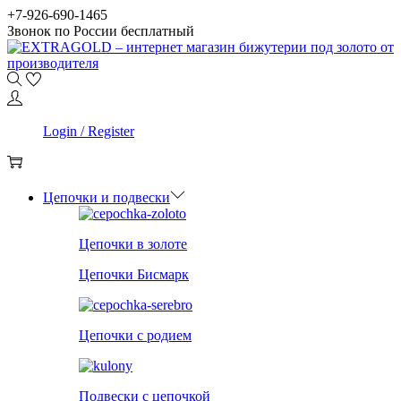
Skip
Skip
+7-926-690-1465
to
to
Звонок по России бесплатный
navigation
content
0
Login / Register
0
Цепочки и подвески
Цепочки в золоте
Цепочки Бисмарк
Цепочки с родием
Подвески с цепочкой