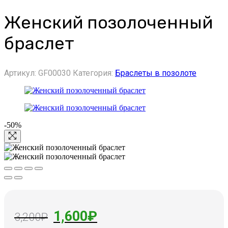
Женский позолоченный
браслет
Артикул:
GF00030
Категория:
Браслеты в позолоте
-50%
Первоначальная
Текущая
1,600
₽
3,200
₽