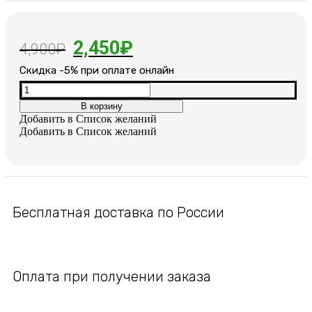
Первоначальная
Текущая
2,450
₽
4,900
₽
цена
цена:
Cкидка -5% при оплате онлайн
составляла
2,450₽.
Количество
товара
В корзину
4,900₽.
Женский
Добавить в Список желаний
позолоченный
Добавить в Список желаний
браслет
Бесплатная доставка по России
Оплата при получении заказа