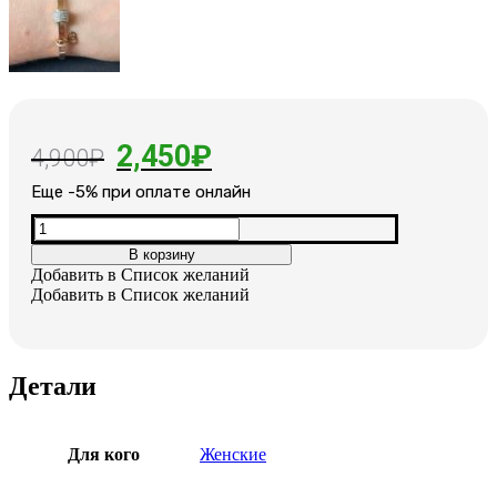
Первоначальная
Текущая
2,450
₽
4,900
₽
цена
цена:
Еще -5% при оплате онлайн
составляла
2,450₽.
Количество
товара
4,900₽.
В корзину
Женский
Добавить в Список желаний
позолоченный
Добавить в Список желаний
браслет
Детали
Для кого
Женские