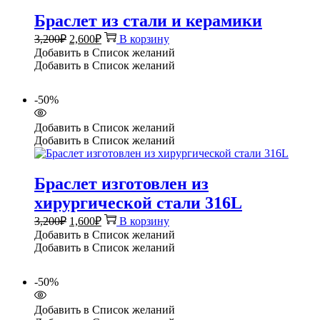
Браслет из стали и керамики
Первоначальная
Текущая
3,200
₽
2,600
₽
В корзину
цена
цена:
Добавить в Список желаний
составляла
2,600₽.
Добавить в Список желаний
3,200₽.
-50%
Добавить в Список желаний
Добавить в Список желаний
Браслет изготовлен из
хирургической стали 316L
Первоначальная
Текущая
3,200
₽
1,600
₽
В корзину
цена
цена:
Добавить в Список желаний
составляла
1,600₽.
Добавить в Список желаний
3,200₽.
-50%
Добавить в Список желаний