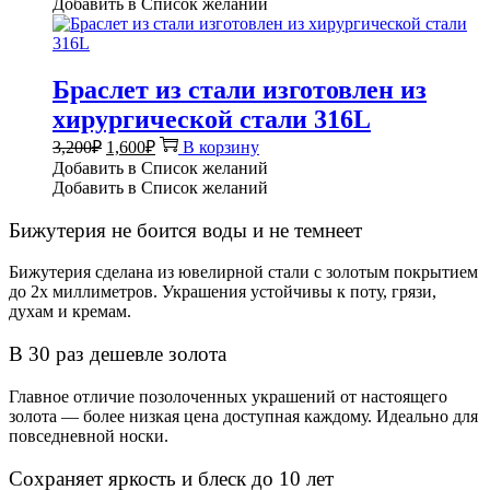
Добавить в Список желаний
Браслет из стали изготовлен из
хирургической стали 316L
Первоначальная
Текущая
3,200
₽
1,600
₽
В корзину
цена
цена:
Добавить в Список желаний
составляла
1,600₽.
Добавить в Список желаний
3,200₽.
Бижутерия не боится воды и не темнеет
Бижутерия сделана из ювелирной стали с золотым покрытием
до 2х миллиметров. Украшения устойчивы к поту, грязи,
духам и кремам.
В 30 раз дешевле золота
Главное отличие позолоченных украшений от настоящего
золота — более низкая цена доступная каждому. Идеально для
повседневной носки.
Сохраняет яркость и блеск до 10 лет