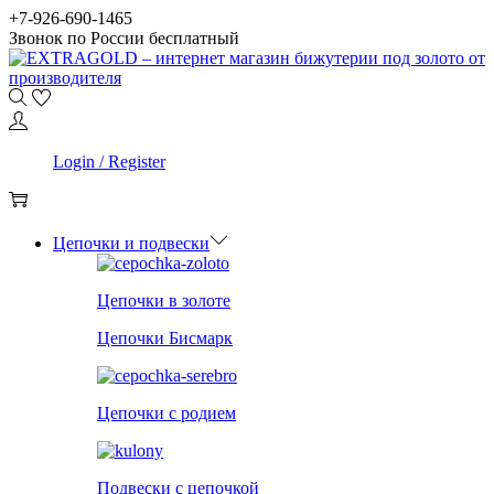
Skip
Skip
+7-926-690-1465
to
to
Звонок по России бесплатный
navigation
content
0
Login / Register
0
Цепочки и подвески
Цепочки в золоте
Цепочки Бисмарк
Цепочки с родием
Подвески с цепочкой