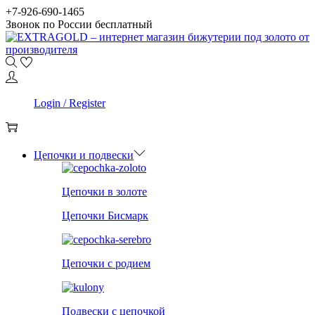
Skip
Skip
+7-926-690-1465
to
to
Звонок по России бесплатный
navigation
content
0
Login / Register
0
Цепочки и подвески
Цепочки в золоте
Цепочки Бисмарк
Цепочки с родием
Подвески с цепочкой