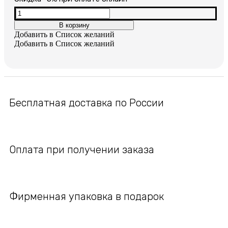
составляла
1,600₽.
Количество
товара
В корзину
3,200₽.
Женская
Добавить в Список желаний
позолоченная
Добавить в Список желаний
цепочка
Бесплатная доставка по России
Оплата при получении заказа
Фирменная упаковка в подарок