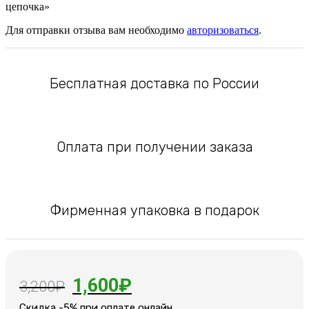
цепочка»
Для отправки отзыва вам необходимо
авторизоваться
.
Бесплатная доставка по России
Оплата при получении заказа
Фирменная упаковка в подарок
Первоначальная
Текущая
1,600
₽
3,200
₽
цена
цена:
Cкидка -5% при оплате онлайн