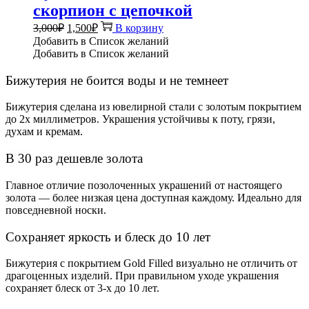
скорпион с цепочкой
Первоначальная
Текущая
3,000
₽
1,500
₽
В корзину
цена
цена:
Добавить в Список желаний
составляла
1,500₽.
Добавить в Список желаний
3,000₽.
Бижутерия не боится воды и не темнеет
Бижутерия сделана из ювелирной стали с золотым покрытием
до 2х миллиметров. Украшения устойчивы к поту, грязи,
духам и кремам.
В 30 раз дешевле золота
Главное отличие позолоченных украшений от настоящего
золота — более низкая цена доступная каждому. Идеально для
повседневной носки.
Сохраняет яркость и блеск до 10 лет
Бижутерия с покрытием Gold Filled визуально не отличить от
драгоценных изделий. При правильном уходе украшения
сохраняет блеск от 3-х до 10 лет.