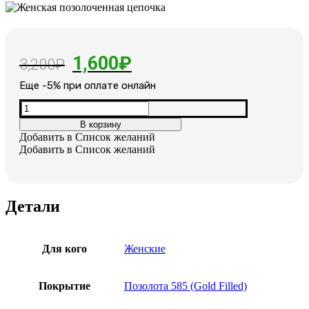
Первоначальная
Текущая
1,600
₽
3,200
₽
цена
цена:
Еще -5% при оплате онлайн
составляла
1,600₽.
Количество
товара
3,200₽.
В корзину
Женская
Добавить в Список желаний
позолоченная
Добавить в Список желаний
цепочка
Детали
Для кого
Женские
Покрытие
Позолота 585 (Gold Filled)