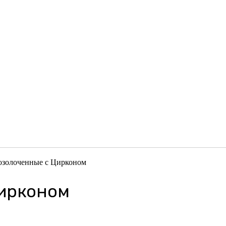
озолоченные с Цирконом
Цирконом