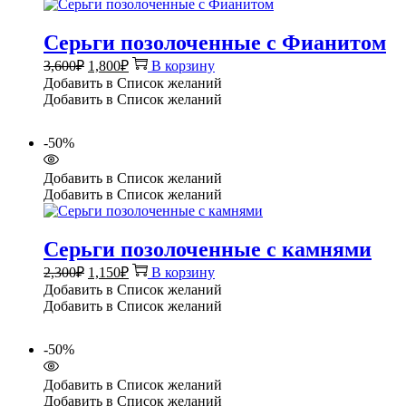
Серьги позолоченные с Фианитом
Первоначальная
Текущая
3,600
₽
1,800
₽
В корзину
цена
цена:
Добавить в Список желаний
составляла
1,800₽.
Добавить в Список желаний
3,600₽.
-50%
Добавить в Список желаний
Добавить в Список желаний
Серьги позолоченные с камнями
Первоначальная
Текущая
2,300
₽
1,150
₽
В корзину
цена
цена:
Добавить в Список желаний
составляла
1,150₽.
Добавить в Список желаний
2,300₽.
-50%
Добавить в Список желаний
Добавить в Список желаний