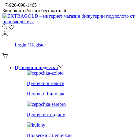
Skip
Skip
+7-926-690-1465
to
to
Звонок по России бесплатный
navigation
content
0
Login / Register
0
Цепочки и подвески
Цепочки в золоте
Цепочки Бисмарк
Цепочки с родием
Подвески с цепочкой