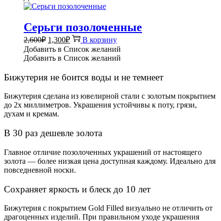
Серьги позолоченные
Первоначальная
Текущая
2,600
₽
1,300
₽
В корзину
цена
цена:
Добавить в Список желаний
составляла
1,300₽.
Добавить в Список желаний
2,600₽.
Бижутерия не боится воды и не темнеет
Бижутерия сделана из ювелирной стали с золотым покрытием
до 2х миллиметров. Украшения устойчивы к поту, грязи,
духам и кремам.
В 30 раз дешевле золота
Главное отличие позолоченных украшений от настоящего
золота — более низкая цена доступная каждому. Идеально для
повседневной носки.
Сохраняет яркость и блеск до 10 лет
Бижутерия с покрытием Gold Filled визуально не отличить от
драгоценных изделий. При правильном уходе украшения