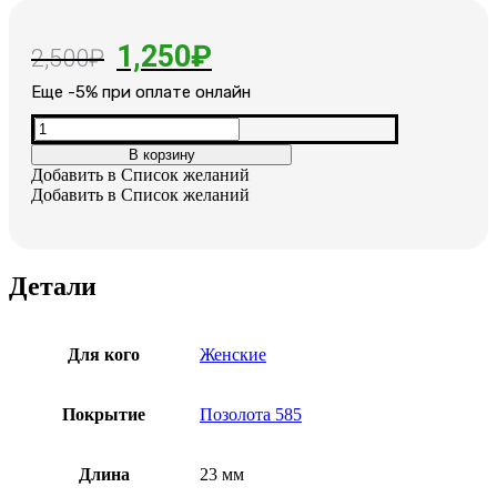
Первоначальная
Текущая
1,250
₽
2,500
₽
цена
цена:
Еще -5% при оплате онлайн
составляла
1,250₽.
Количество
товара
2,500₽.
В корзину
Серьги
Добавить в Список желаний
позолоченные
Добавить в Список желаний
с
камнями
Детали
Для кого
Женские
Покрытие
Позолота 585
Длина
23 мм