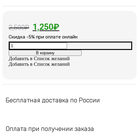
Первоначальная
Текущая
1,250
₽
2,500
₽
цена
цена:
Cкидка -5% при оплате онлайн
составляла
1,250₽.
Количество
товара
В корзину
2,500₽.
Серьги
Добавить в Список желаний
позолоченные
Добавить в Список желаний
с
камнями
Бесплатная доставка по России
Оплата при получении заказа