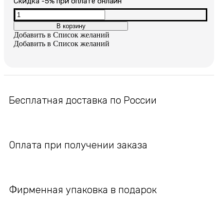
цена
цена:
Cкидка -5% при оплате онлайн
составляла
1,400₽.
Количество
товара
В корзину
2,800₽.
Серьги
Добавить в Список желаний
позолоченные
Добавить в Список желаний
Лебеди
Бесплатная доставка по России
Оплата при получении заказа
Фирменная упаковка в подарок