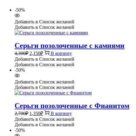
-50%
Добавить в Список желаний
Добавить в Список желаний
Серьги позолоченные с камнями
Первоначальная
Текущая
4,300
₽
2,150
₽
В корзину
цена
цена:
Добавить в Список желаний
составляла
2,150₽.
Добавить в Список желаний
4,300₽.
-50%
Добавить в Список желаний
Добавить в Список желаний
Серьги позолоченные с Фианитом
Первоначальная
Текущая
2,700
₽
1,350
₽
В корзину
цена
цена:
Добавить в Список желаний
составляла
1,350₽.
Добавить в Список желаний
2,700₽.
-50%