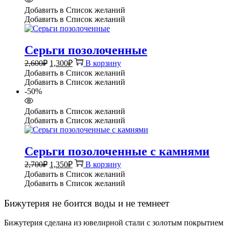
Добавить в Список желаний
Добавить в Список желаний
Серьги позолоченные
Первоначальная
Текущая
2,600
₽
1,300
₽
В корзину
цена
цена:
Добавить в Список желаний
составляла
1,300₽.
Добавить в Список желаний
2,600₽.
-50%
Добавить в Список желаний
Добавить в Список желаний
Серьги позолоченные с камнями
Первоначальная
Текущая
2,700
₽
1,350
₽
В корзину
цена
цена:
Добавить в Список желаний
составляла
1,350₽.
Добавить в Список желаний
2,700₽.
Бижутерия не боится воды и не темнеет
Бижутерия сделана из ювелирной стали с золотым покрытием