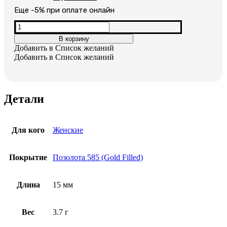
цена
цена:
Еще -5% при оплате онлайн
составляла
1,400₽.
Количество
товара
2,800₽.
В корзину
Серьги
Добавить в Список желаний
позолоченные
Добавить в Список желаний
Лебеди
Детали
Для кого
Женские
Покрытие
Позолота 585 (Gold Filled)
Длина
15 мм
Вес
3.7 г