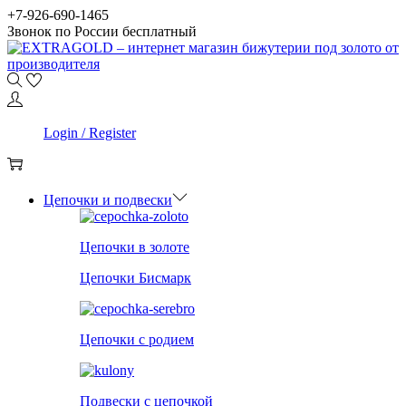
Skip
Skip
+7-926-690-1465
to
to
Звонок по России бесплатный
navigation
content
0
Login / Register
0
Цепочки и подвески
Цепочки в золоте
Цепочки Бисмарк
Цепочки с родием
Подвески с цепочкой