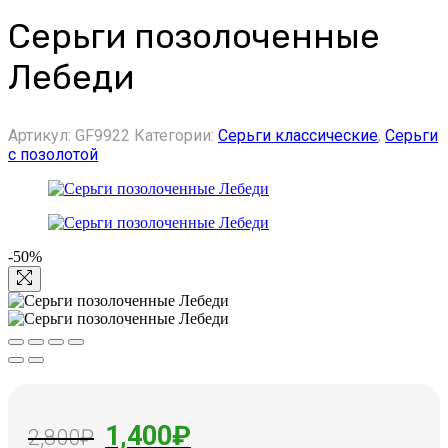
Серьги позолоченные
Лебеди
Артикул:
GF9922
Категории:
Серьги классические
,
Серьги
с позолотой
-50%
Первоначальная
Текущая
1,400
₽
2,800
₽