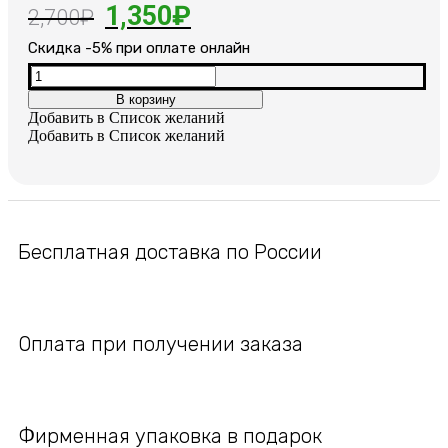
Первоначальная
Текущая
1,350
₽
2,700
₽
цена
цена:
Cкидка -5% при оплате онлайн
составляла
1,350₽.
Количество
товара
В корзину
2,700₽.
Серьги
Добавить в Список желаний
позолоченные
Добавить в Список желаний
Бесплатная доставка по России
Оплата при получении заказа
Фирменная упаковка в подарок