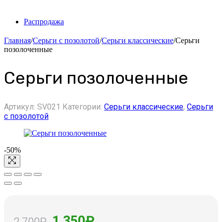
Распродажа
Главная
/
Серьги с позолотой
/
Серьги классические
/
Серьги
позолоченные
Серьги позолоченные
Артикул:
SV021
Категории:
Серьги классические
,
Серьги
с позолотой
-50%
Первоначальная
Текущая
1,350
₽
2,700
₽