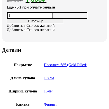
цена
цена:
Еще -5% при оплате онлайн
составляла
1,350₽.
Количество
товара
2,700₽.
В корзину
Серьги
Добавить в Список желаний
позолоченные
Добавить в Список желаний
Детали
Покрытие
Позолота 585 (Gold Filled)
Длина кулона
1.8 см
Ширина кулона
15мм
Камень
Фианит