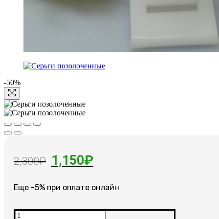
-50%
Первоначальная
Текущая
1,150
₽
2,300
₽
цена
цена:
Еще -5% при оплате онлайн
составляла
1,150₽.
2,300₽.
Количество