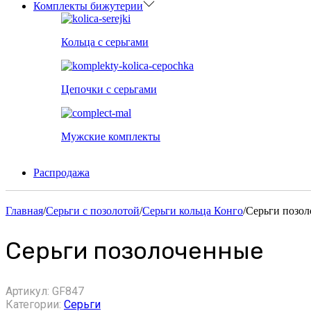
Комплекты бижутерии
Кольца с серьгами
Цепочки с серьгами
Мужские комплекты
Распродажа
Главная
/
Серьги с позолотой
/
Серьги кольца Конго
/
Серьги позо
Серьги позолоченные
Артикул:
GF847
Категории:
Серьги