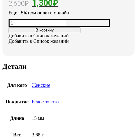
Первоначальная
Текущая
1,300
₽
2,600
₽
цена
цена:
Еще -5% при оплате онлайн
составляла
1,300₽.
Количество
товара
2,600₽.
В корзину
Серьги
Добавить в Список желаний
позолоченные
Добавить в Список желаний
Детали
Для кого
Женские
Покрытие
Белое золото
Длина
15 мм
Вес
3.68 г