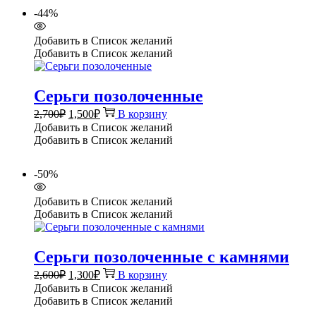
-44%
Добавить в Список желаний
Добавить в Список желаний
Серьги позолоченные
Первоначальная
Текущая
2,700
₽
1,500
₽
В корзину
цена
цена:
Добавить в Список желаний
составляла
1,500₽.
Добавить в Список желаний
2,700₽.
-50%
Добавить в Список желаний
Добавить в Список желаний
Серьги позолоченные с камнями
Первоначальная
Текущая
2,600
₽
1,300
₽
В корзину
цена
цена:
Добавить в Список желаний
составляла
1,300₽.
Добавить в Список желаний
2,600₽.