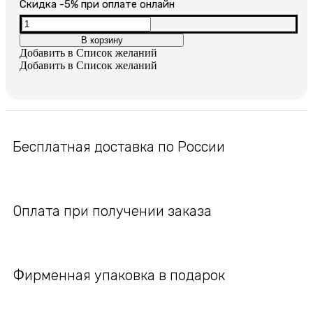
цена
цена:
Cкидка -5% при оплате онлайн
составляла
1,300₽.
Количество
товара
В корзину
2,600₽.
Серьги
Добавить в Список желаний
позолоченные
Добавить в Список желаний
Бесплатная доставка по России
Оплата при получении заказа
Фирменная упаковка в подарок