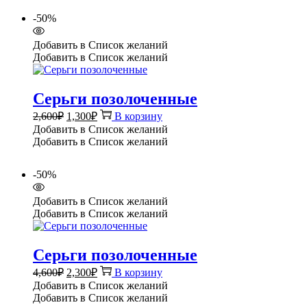
-50%
Добавить в Список желаний
Добавить в Список желаний
Серьги позолоченные
Первоначальная
Текущая
2,600
₽
1,300
₽
В корзину
цена
цена:
Добавить в Список желаний
составляла
1,300₽.
Добавить в Список желаний
2,600₽.
-50%
Добавить в Список желаний
Добавить в Список желаний
Серьги позолоченные
Первоначальная
Текущая
4,600
₽
2,300
₽
В корзину
цена
цена:
Добавить в Список желаний
составляла
2,300₽.
Добавить в Список желаний