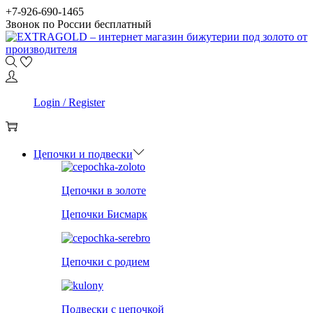
Skip
Skip
+7-926-690-1465
to
to
Звонок по России бесплатный
navigation
content
0
Login / Register
0
Цепочки и подвески
Цепочки в золоте
Цепочки Бисмарк
Цепочки с родием
Подвески с цепочкой