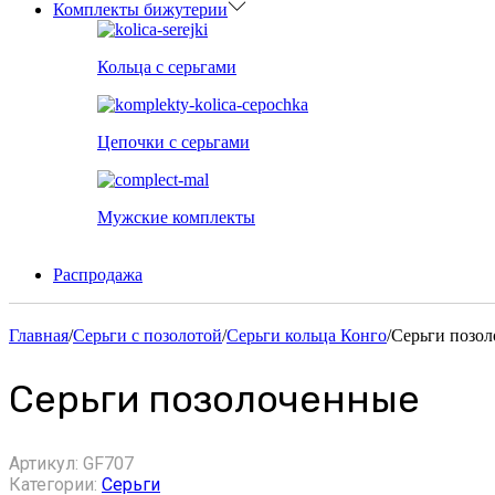
Комплекты бижутерии
Кольца с серьгами
Цепочки с серьгами
Мужские комплекты
Распродажа
Главная
/
Серьги с позолотой
/
Серьги кольца Конго
/
Серьги позо
Серьги позолоченные
Артикул:
GF707
Категории:
Серьги