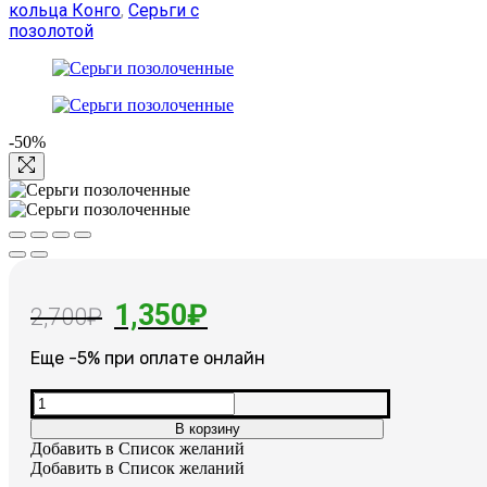
кольца Конго
,
Серьги с
позолотой
-50%
Первоначальная
Текущая
1,350
₽
2,700
₽
цена
цена:
Еще -5% при оплате онлайн
составляла
1,350₽.
Количество
2,700₽.
товара
В корзину
Серьги
Добавить в Список желаний
позолоченные
Добавить в Список желаний