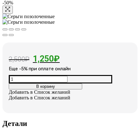
-50%
Первоначальная
Текущая
1,250
₽
2,500
₽
цена
цена:
Еще -5% при оплате онлайн
составляла
1,250₽.
Количество
товара
2,500₽.
В корзину
Серьги
Добавить в Список желаний
позолоченные
Добавить в Список желаний
Детали