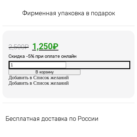
Фирменная упаковка в подарок
Первоначальная
Текущая
1,250
₽
2,500
₽
цена
цена:
Cкидка -5% при оплате онлайн
составляла
1,250₽.
Количество
товара
В корзину
2,500₽.
Серьги
Добавить в Список желаний
позолоченные
Добавить в Список желаний
Бесплатная доставка по России