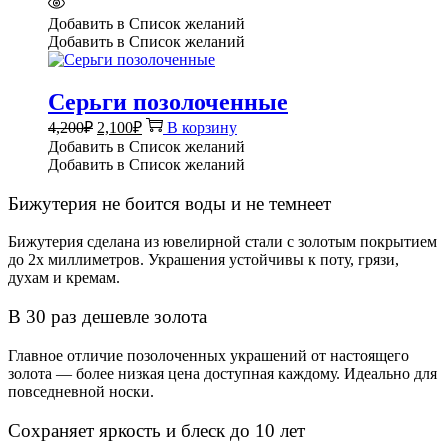
Добавить в Список желаний
Добавить в Список желаний
Серьги позолоченные
Первоначальная
Текущая
4,200
₽
2,100
₽
В корзину
цена
цена:
Добавить в Список желаний
составляла
2,100₽.
Добавить в Список желаний
4,200₽.
Бижутерия не боится воды и не темнеет
Бижутерия сделана из ювелирной стали с золотым покрытием
до 2х миллиметров. Украшения устойчивы к поту, грязи,
духам и кремам.
В 30 раз дешевле золота
Главное отличие позолоченных украшений от настоящего
золота — более низкая цена доступная каждому. Идеально для
повседневной носки.
Сохраняет яркость и блеск до 10 лет