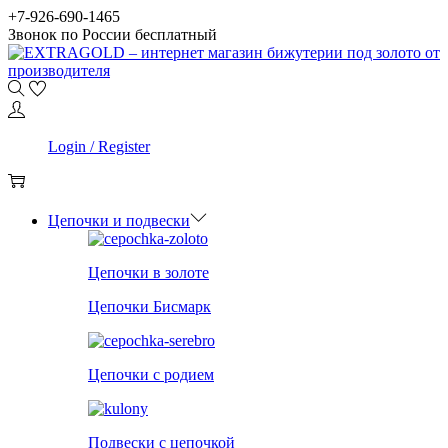
Skip
Skip
+7-926-690-1465
to
to
Звонок по России бесплатный
navigation
content
0
Login / Register
0
Цепочки и подвески
Цепочки в золоте
Цепочки Бисмарк
Цепочки с родием
Подвески с цепочкой