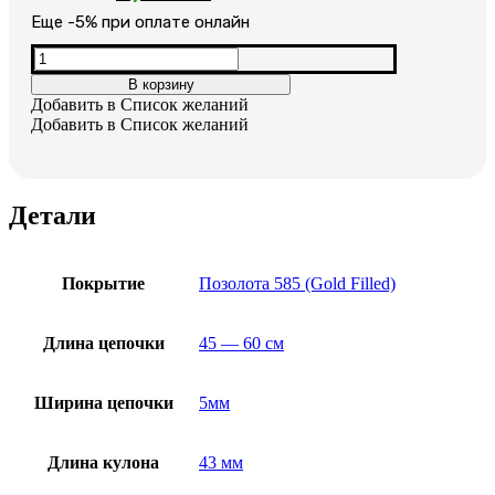
цена
цена:
Еще -5% при оплате онлайн
составляла
2,450₽.
Количество
товара
4,590₽.
В корзину
Позолоченный
Добавить в Список желаний
крестик
Добавить в Список желаний
с
цепочкой
Детали
Покрытие
Позолота 585 (Gold Filled)
Длина цепочки
45 — 60 см
Ширина цепочки
5мм
Длина кулона
43 мм