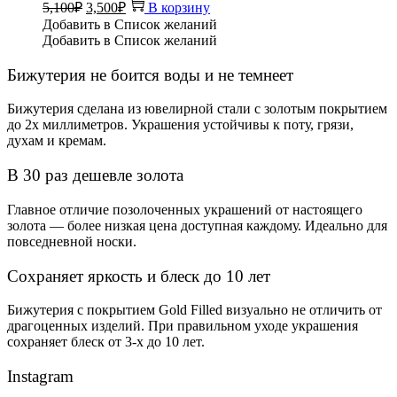
Первоначальная
Текущая
5,100
₽
3,500
₽
В корзину
цена
цена:
Добавить в Список желаний
составляла
3,500₽.
Добавить в Список желаний
5,100₽.
Бижутерия не боится воды и не темнеет
Бижутерия сделана из ювелирной стали с золотым покрытием
до 2х миллиметров. Украшения устойчивы к поту, грязи,
духам и кремам.
В 30 раз дешевле золота
Главное отличие позолоченных украшений от настоящего
золота — более низкая цена доступная каждому. Идеально для
повседневной носки.
Сохраняет яркость и блеск до 10 лет
Бижутерия с покрытием Gold Filled визуально не отличить от
драгоценных изделий. При правильном уходе украшения
сохраняет блеск от 3-х до 10 лет.
Instagram