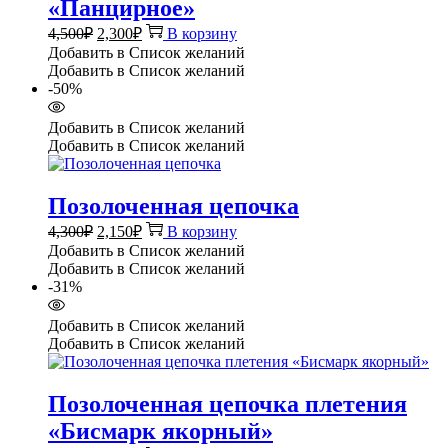
«Панцирное»
Первоначальная
Текущая
4,500
₽
2,300
₽
В корзину
цена
цена:
Добавить в Список желаний
составляла
2,300₽.
Добавить в Список желаний
4,500₽.
-50%
Добавить в Список желаний
Добавить в Список желаний
Позолоченная цепочка
Первоначальная
Текущая
4,300
₽
2,150
₽
В корзину
цена
цена:
Добавить в Список желаний
составляла
2,150₽.
Добавить в Список желаний
4,300₽.
-31%
Добавить в Список желаний
Добавить в Список желаний
Позолоченная цепочка плетения
«Бисмарк якорный»