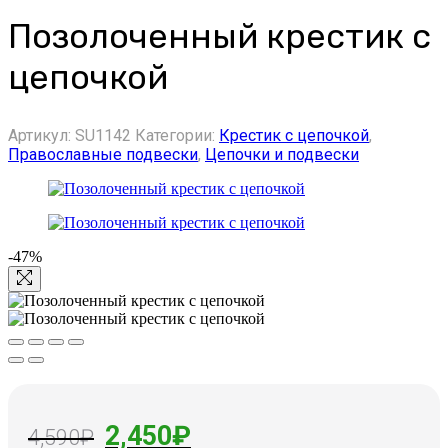
Позолоченный крестик с
цепочкой
Артикул:
SU1142
Категории:
Крестик с цепочкой
,
Православные подвески
,
Цепочки и подвески
-47%
Первоначальная
Текущая
2,450
₽
4,590
₽