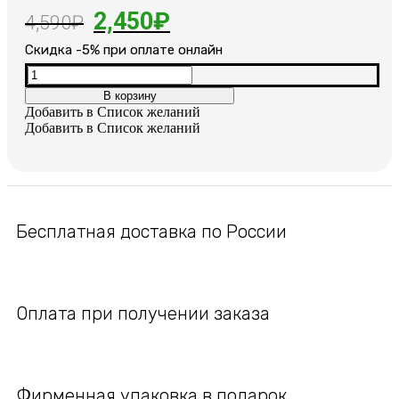
Первоначальная
Текущая
2,450
₽
4,590
₽
цена
цена:
Cкидка -5% при оплате онлайн
составляла
2,450₽.
Количество
товара
В корзину
4,590₽.
Позолоченный
Добавить в Список желаний
крестик
Добавить в Список желаний
с
цепочкой
Бесплатная доставка по России
Оплата при получении заказа
Фирменная упаковка в подарок