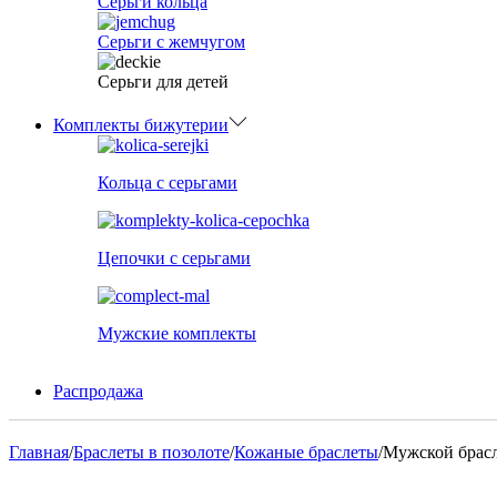
Серьги кольца
Серьги с жемчугом
Серьги для детей
Комплекты бижутерии
Кольца с серьгами
Цепочки с серьгами
Мужские комплекты
Распродажа
Главная
/
Браслеты в позолоте
/
Кожаные браслеты
/
Мужской брасл