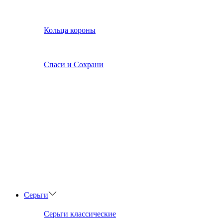
Кольца короны
Спаси и Сохрани
Серьги
Серьги классические