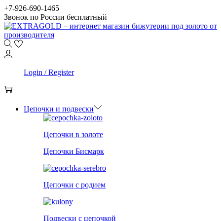
Skip
Skip
+7-926-690-1465
to
to
Звонок по России бесплатный
navigation
content
0
Login / Register
0
Цепочки и подвески
Цепочки в золоте
Цепочки Бисмарк
Цепочки с родием
Подвески с цепочкой