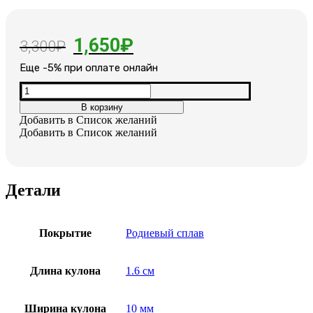
Первоначальная
Текущая
1,650
₽
3,300
₽
цена
цена:
Еще -5% при оплате онлайн
составляла
1,650₽.
Количество
товара
3,300₽.
В корзину
Кулон
Добавить в Список желаний
с
Добавить в Список желаний
цепочкой
покрыты
плотным
слоем
Детали
родия
Покрытие
Родиевый сплав
Длина кулона
1.6 см
Ширина кулона
10 мм