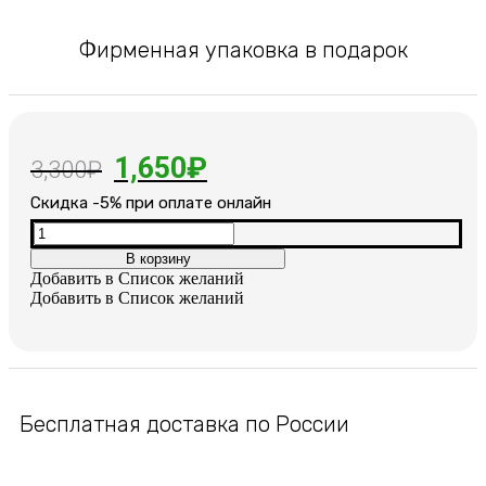
Фирменная упаковка в подарок
Первоначальная
Текущая
1,650
₽
3,300
₽
цена
цена:
Cкидка -5% при оплате онлайн
составляла
1,650₽.
Количество
товара
В корзину
3,300₽.
Кулон
Добавить в Список желаний
с
Добавить в Список желаний
цепочкой
покрыты
плотным
слоем
родия
Бесплатная доставка по России