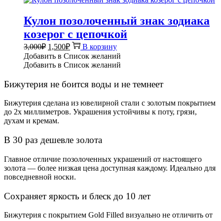
Кулон позолоченный знак зодиака
козерог с цепочкой
Первоначальная
Текущая
3,000
₽
1,500
₽
В корзину
цена
цена:
Добавить в Список желаний
составляла
1,500₽.
Добавить в Список желаний
3,000₽.
Бижутерия не боится воды и не темнеет
Бижутерия сделана из ювелирной стали с золотым покрытием
до 2х миллиметров. Украшения устойчивы к поту, грязи,
духам и кремам.
В 30 раз дешевле золота
Главное отличие позолоченных украшений от настоящего
золота — более низкая цена доступная каждому. Идеально для
повседневной носки.
Сохраняет яркость и блеск до 10 лет
Бижутерия с покрытием Gold Filled визуально не отличить от