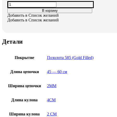
Количество
3,100₽.
товара
В корзину
Кулон
Добавить в Список желаний
с
Добавить в Список желаний
цепочкой
"Лягушка
с
камнями"
Детали
Покрытие
Позолота 585 (Gold Filled)
Длина цепочки
45 — 60 см
Ширина цепочки
2MM
Длина кулона
4CM
Ширина кулона
2 CM