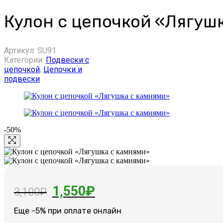
Кулон с цепочкой «Лягуш
Артикул:
SU91
Категории:
Подвески с
цепочкой
,
Цепочки и
подвески
-50%
Первоначальная
Текущая
1,550
₽
3,100
₽
цена
цена:
Еще -5% при оплате онлайн
составляла
1,550₽.