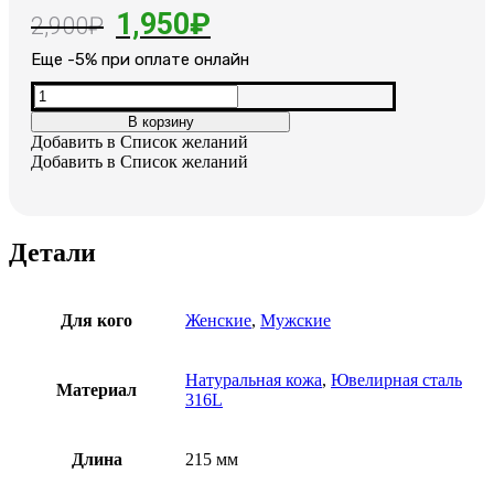
Первоначальная
Текущая
1,950
₽
2,900
₽
цена
цена:
Еще -5% при оплате онлайн
составляла
1,950₽.
Количество
товара
2,900₽.
В корзину
Кожаный
Добавить в Список желаний
браслет
Добавить в Список желаний
Детали
Для кого
Женские
,
Мужские
Натуральная кожа
,
Ювелирная сталь
Материал
316L
Длина
215 мм