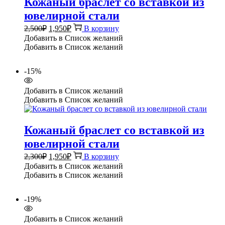
Кожаный браслет со вставкой из
ювелирной стали
Первоначальная
Текущая
2,500
₽
1,950
₽
В корзину
цена
цена:
Добавить в Список желаний
составляла
1,950₽.
Добавить в Список желаний
2,500₽.
-15%
Добавить в Список желаний
Добавить в Список желаний
Кожаный браслет со вставкой из
ювелирной стали
Первоначальная
Текущая
2,300
₽
1,950
₽
В корзину
цена
цена:
Добавить в Список желаний
составляла
1,950₽.
Добавить в Список желаний
2,300₽.
-19%
Добавить в Список желаний