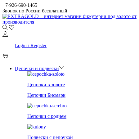
Skip
Skip
+7-926-690-1465
to
to
Звонок по России бесплатный
navigation
content
0
Login / Register
0
Цепочки и подвески
Цепочки в золоте
Цепочки Бисмарк
Цепочки с родием
Подвески с цепочкой