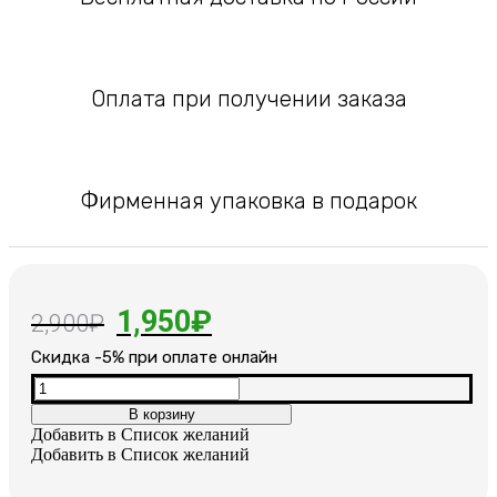
Оплата при получении заказа
Фирменная упаковка в подарок
Первоначальная
Текущая
1,950
₽
2,900
₽
цена
цена:
Cкидка -5% при оплате онлайн
составляла
1,950₽.
Количество
товара
В корзину
2,900₽.
Кожаный
Добавить в Список желаний
браслет
Добавить в Список желаний