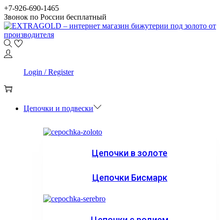
Skip
Skip
+7-926-690-1465
to
to
Звонок по России бесплатный
navigation
content
0
Login / Register
0
Цепочки и подвески
Цепочки в золоте
Цепочки Бисмарк
Цепочки с родием