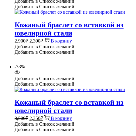
Добавить в Список желаний
Добавить в Список желаний
Кожаный браслет со вставкой из
ювелирной стали
Первоначальная
Текущая
2,900
₽
2,300
₽
В корзину
цена
цена:
Добавить в Список желаний
составляла
2,300₽.
Добавить в Список желаний
2,900₽.
-33%
Добавить в Список желаний
Добавить в Список желаний
Кожаный браслет со вставкой из
ювелирной стали
Первоначальная
Текущая
3,500
₽
2,350
₽
В корзину
цена
цена:
Добавить в Список желаний
составляла
2,350₽.
Добавить в Список желаний
3,500₽.