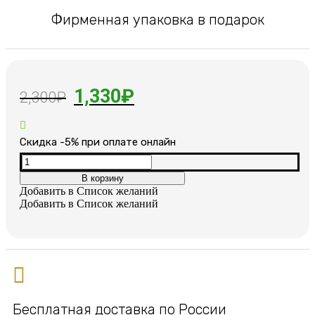
Фирменная упаковка в подарок
Первоначальная
Текущая
1,330
₽
2,300
₽
цена
цена:
составляла
1,330₽.
Cкидка -5% при оплате онлайн
2,300₽.
Количество
товара
В корзину
Кожаный
Добавить в Список желаний
браслет
Добавить в Список желаний
Бесплатная доставка по России