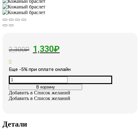
Первоначальная
Текущая
1,330
₽
2,300
₽
цена
цена:
составляла
1,330₽.
Еще -5% при оплате онлайн
2,300₽.
Количество
товара
В корзину
Кожаный
Добавить в Список желаний
браслет
Добавить в Список желаний
Детали