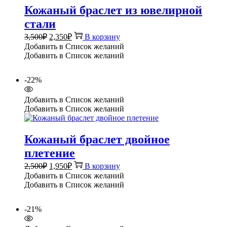
Кожаный браслет из ювелирной
стали
Первоначальная
Текущая
3,500
₽
2,350
₽
В корзину
цена
цена:
Добавить в Список желаний
составляла
2,350₽.
Добавить в Список желаний
3,500₽.
-22%
Добавить в Список желаний
Добавить в Список желаний
Кожаный браслет двойное
плетение
Первоначальная
Текущая
2,500
₽
1,950
₽
В корзину
цена
цена:
Добавить в Список желаний
составляла
1,950₽.
Добавить в Список желаний
2,500₽.
-21%