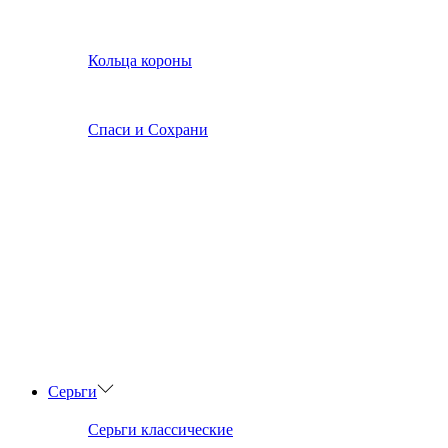
Кольца короны
Спаси и Сохрани
Серьги
Серьги классические