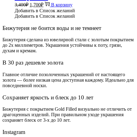
Первоначальная
Текущая
3,400
₽
1,700
₽
В корзину
цена
цена:
Добавить в Список желаний
составляла
1,700₽.
Добавить в Список желаний
3,400₽.
Бижутерия не боится воды и не темнеет
Бижутерия сделана из ювелирной стали с золотым покрытием
до 2х миллиметров. Украшения устойчивы к поту, грязи,
духам и кремам.
В 30 раз дешевле золота
Главное отличие позолоченных украшений от настоящего
золота — более низкая цена доступная каждому. Идеально для
повседневной носки.
Сохраняет яркость и блеск до 10 лет
Бижутерия с покрытием Gold Filled визуально не отличить от
драгоценных изделий. При правильном уходе украшения
сохраняет блеск от 3-х до 10 лет.
Instagram