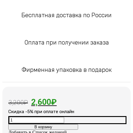
Бесплатная доставка по России
Оплата при получении заказа
Фирменная упаковка в подарок
Первоначальная
Текущая
2,600
₽
3,200
₽
цена
цена:
Cкидка -5% при оплате онлайн
составляла
2,600₽.
Количество
товара
В корзину
3,200₽.
Браслет
Добавить в Список желаний