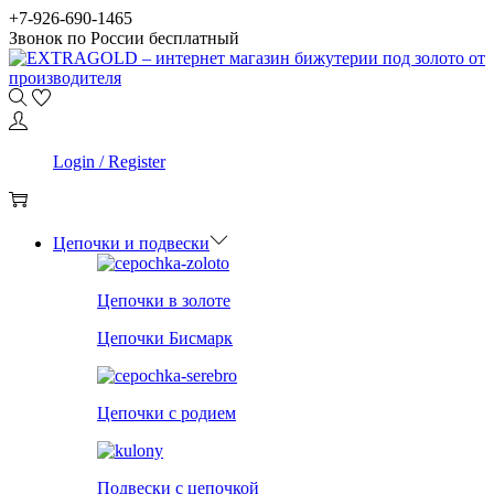
Skip
Skip
+7-926-690-1465
to
to
Звонок по России бесплатный
navigation
content
0
Login / Register
0
Цепочки и подвески
Цепочки в золоте
Цепочки Бисмарк
Цепочки с родием
Подвески с цепочкой