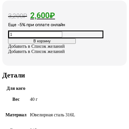
Первоначальная
Текущая
2,600
₽
3,200
₽
цена
цена:
Еще -5% при оплате онлайн
составляла
2,600₽.
Количество
товара
3,200₽.
В корзину
Браслет
Добавить в Список желаний
из
Добавить в Список желаний
стали
и
керамики
Детали
Для кого
Вес
40 г
Материал
Ювелирная сталь 316L