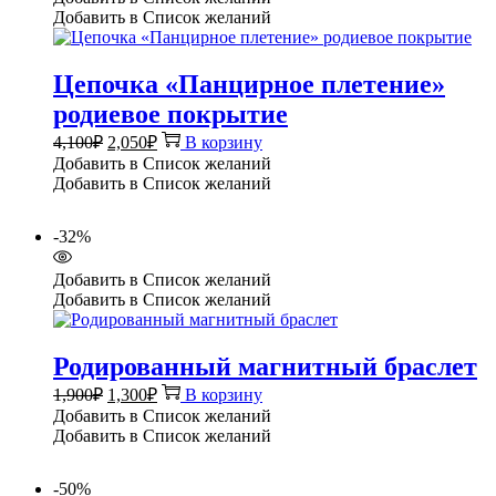
Добавить в Список желаний
Цепочка «Панцирное плетение»
родиевое покрытие
Первоначальная
Текущая
4,100
₽
2,050
₽
В корзину
цена
цена:
Добавить в Список желаний
составляла
2,050₽.
Добавить в Список желаний
4,100₽.
-32%
Добавить в Список желаний
Добавить в Список желаний
Родированный магнитный браслет
Первоначальная
Текущая
1,900
₽
1,300
₽
В корзину
цена
цена:
Добавить в Список желаний
составляла
1,300₽.
Добавить в Список желаний
1,900₽.
-50%