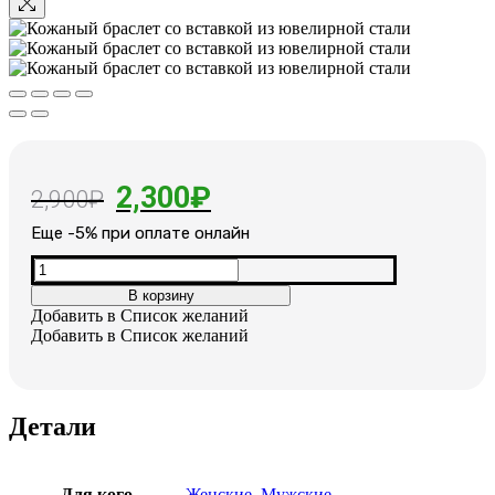
Первоначальная
Текущая
2,300
₽
2,900
₽
цена
цена:
Еще -5% при оплате онлайн
составляла
2,300₽.
Количество
товара
2,900₽.
В корзину
Кожаный
Добавить в Список желаний
браслет
Добавить в Список желаний
со
вставкой
из
ювелирной
Детали
стали
Для кого
Женские
,
Мужские