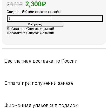
Первоначальная
Текущая
2,300
₽
2,900
₽
цена
цена:
Cкидка -5% при оплате онлайн
составляла
2,300₽.
Количество
товара
В корзину
2,900₽.
Кожаный
Добавить в Список желаний
браслет
Добавить в Список желаний
со
вставкой
из
ювелирной
стали
Бесплатная доставка по России
Оплата при получении заказа
Фирменная упаковка в подарок