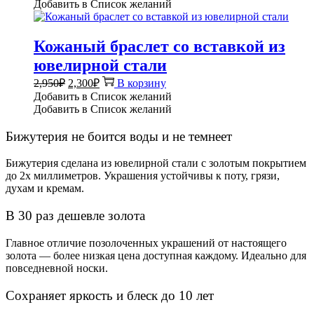
Добавить в Список желаний
Кожаный браслет со вставкой из
ювелирной стали
Первоначальная
Текущая
2,950
₽
2,300
₽
В корзину
цена
цена:
Добавить в Список желаний
составляла
2,300₽.
Добавить в Список желаний
2,950₽.
Бижутерия не боится воды и не темнеет
Бижутерия сделана из ювелирной стали с золотым покрытием
до 2х миллиметров. Украшения устойчивы к поту, грязи,
духам и кремам.
В 30 раз дешевле золота
Главное отличие позолоченных украшений от настоящего
золота — более низкая цена доступная каждому. Идеально для
повседневной носки.
Сохраняет яркость и блеск до 10 лет