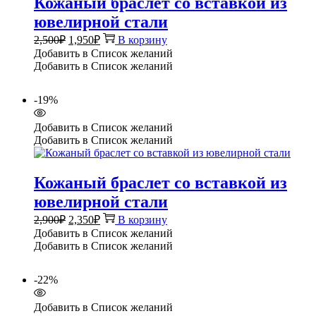
Кожаный браслет со вставкой из
ювелирной стали
Первоначальная
Текущая
2,500
₽
1,950
₽
В корзину
цена
цена:
Добавить в Список желаний
составляла
1,950₽.
Добавить в Список желаний
2,500₽.
-19%
Добавить в Список желаний
Добавить в Список желаний
Кожаный браслет со вставкой из
ювелирной стали
Первоначальная
Текущая
2,900
₽
2,350
₽
В корзину
цена
цена:
Добавить в Список желаний
составляла
2,350₽.
Добавить в Список желаний
2,900₽.
-22%
Добавить в Список желаний