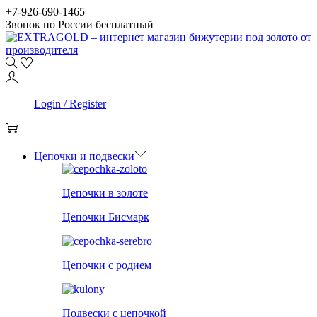
Skip
Skip
+7-926-690-1465
to
to
Звонок по России бесплатный
navigation
content
0
Login / Register
0
Цепочки и подвески
Цепочки в золоте
Цепочки Бисмарк
Цепочки с родием
Подвески с цепочкой